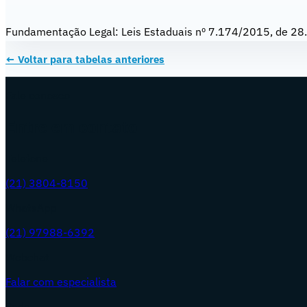
Fundamentação Legal: Leis Estaduais nº 7.174/2015, de 2
← Voltar para
tabelas anteriores
Fale conosco
Entre em contato
Telefone
(21) 3804-8150
WhatsApp
(21) 97988-6392
Webchat
Falar com especialista
Sede