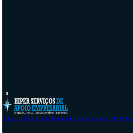
Centro – Rio de Janeiro
Av. Rio Branco, 185 – Salas 617 a 623 – Centro – Rio de Jan
Tel.: (21) 3804-8150
Comercial: (21) 97988-6392
Sócios Responsáveis:
José da Rocha Pereira – Contador
Sergio Mauricio da Silva Lima – Contador
Jorge Garcia de Souza e Silva Junior – Contador
Leiliane Lima do Amaral – Contadora
Política de Privacidade
Termos de Uso
Falar sobre LGPD
Polít
© 2026 – Todos os direitos reservados –
HIPER SERVIÇOS 