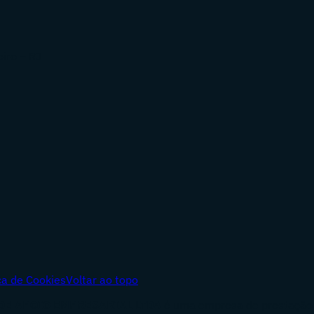
eiro – RJ
ica de Cookies
Voltar ao topo
DE APOIO EMPRESARIAL LTDA
é uma empresa de prestação d