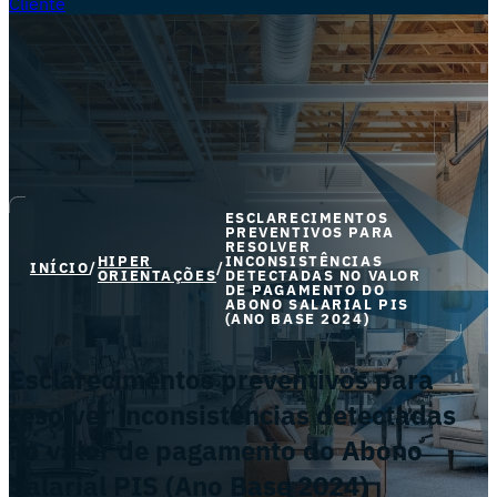
Cliente
ESCLARECIMENTOS
PREVENTIVOS PARA
RESOLVER
HIPER
INCONSISTÊNCIAS
INÍCIO
/
/
ORIENTAÇÕES
DETECTADAS NO VALOR
DE PAGAMENTO DO
ABONO SALARIAL PIS
(ANO BASE 2024)
Esclarecimentos preventivos para
resolver inconsistências detectadas
no valor de pagamento do Abono
Salarial PIS (Ano Base 2024)