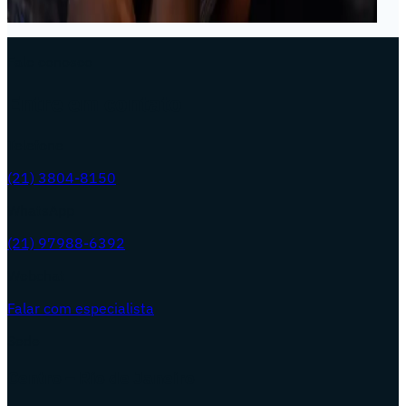
← Voltar para Hiper Orientações
Fale conosco
Entre em contato
Telefone
(21) 3804-8150
WhatsApp
(21) 97988-6392
Webchat
Falar com especialista
Sede
Centro – Rio de Janeiro