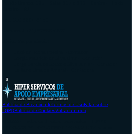
Av. Rio Branco, 185 – Salas 617 a 623 – Centro – Rio de
Janeiro – RJ
Tel.: (21) 3804-8150
Comercial: (21) 97988-6392
Sócios Responsáveis:
José da Rocha Pereira – Contador
Sergio Mauricio da Silva Lima – Contador
Jorge Garcia de Souza e Silva Junior – Contador
Leiliane Lima do Amaral – Contadora
Política de Privacidade
Termos de Uso
Falar sobre
LGPD
Política de Cookies
Voltar ao topo
© 2026 – Todos os direitos reservados –
HIPER
SERVIÇOS DE APOIO EMPRESARIAL LTDA
é uma
empresa de prestação de Serviços contábeis,