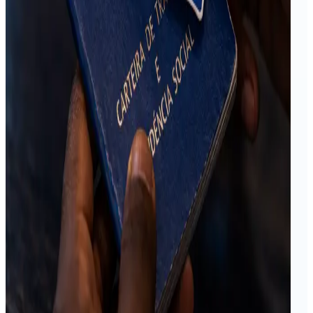
atendimento telefônico
, o trabalhador deverá
formalizar recurso por meio do formulário
eletrônico “Abono Salarial/RAPIS”, disponível no
portal Gov.br, ou pelo aplicativo Carteira de
Trabalho Digital.
Estamos permanentemente à disposição de todos,
para prestar os esclarecimentos que se fizerem
necessários.
Caso precise de ajuda ou tenha alguma dúvida, não
hesite em nos contatar, nosso setor de
Departamento Pessoal, está disponível para
atendimento, pelo e-mail
dp@hiperservicos.com.br
, pela central telefônica
21 3804-8150
e pelo
WhatsApp
21 97199-6499
.