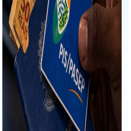
pagamento é feito dois dias antes, no período de
competência o Sistema e-Social, não está para
efeitos de PIS, reconhecendo remuneração salarial
no mês de gozo de férias.
Desse modo, como apuramos os pagamentos nos
devidos meses de competência, e considerando que
não temos ingerência sobre o programa do e-Social,
resta-nos recomendar para que oriente os
empregados que constatarem essa anomalia do
sistema, para que tomem as seguintes providências:
Entrar em contato diretamente
com o Ministério
do Trabalho e Emprego (
MTE) pelo telefone 158
,
para verificar o motivo da não liberação ou
eventual divergência do benefício;
Caso a inconsistência persista após o