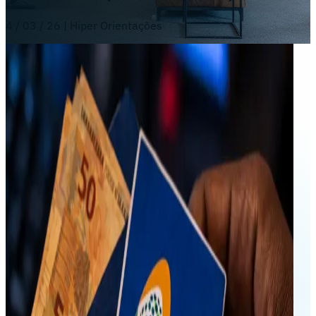
4 / 03 / 26 | Hiper Orientações
Prezado(a) Cliente,
Alguns empregados de nossos Clientes de Assessoria
de Departamento de Pessoa, têm nos encaminhado
informações de que no pagamento do Abono Salarial
do PIS –
ano-base 2024
, observaram diferenças de
valores da base de apuração salarial para cálculo
desse benefício, que geraram algumas incorreções
de valor a menor, em desfavor do funcionário.
Analisando as informações recebidas, constatamos
que essas inconsistências se restringem apenas para
funcionários com períodos completos de férias de
30
dias
, não se registrando uma vez que como o