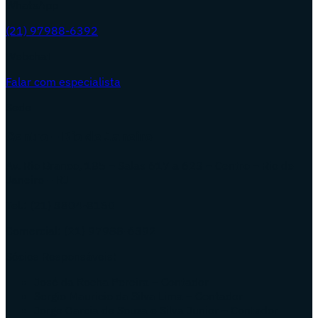
WhatsApp
(21) 97988-6392
Webchat
Falar com especialista
Sede
Centro – Rio de Janeiro
Av. Rio Branco, 185 – Salas 617 a 623 – Centro – Rio de
Janeiro – RJ
Tel.: (21) 3804-8150
Comercial: (21) 97988-6392
Sócios Responsáveis:
José da Rocha Pereira – Contador
Sergio Mauricio da Silva Lima – Contador
Jorge Garcia de Souza e Silva Junior – Contador