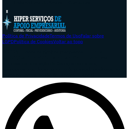
Leiliane Lima do Amaral – Contadora
Política de Privacidade
Termos de Uso
Falar sobre
LGPD
Política de Cookies
Voltar ao topo
© 2026 – Todos os direitos reservados –
HIPER
SERVIÇOS DE APOIO EMPRESARIAL LTDA
é uma
empresa de prestação de Serviços contábeis,
financeiros e de departamento de pessoal, localizada no
bairro do Centro, no Rio de Janeiro – Capital