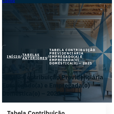
Cliente
TABELA CONTRIBUIÇÃO
PREVIDENCIÁRIA
TABELAS
INÍCIO
/
/
EMPREGADO(A) E
ANTERIORES
EMPREGADA(O)
DOMÉSTICA(O) – 2021
Tabela Contribuição Previdenciária
Empregado(a) e Empregada(o)
Doméstica(o) – 2021
Tabela Contribuição